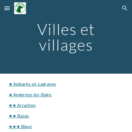
Skip to main content
Skip to navigation
Villes et
villages
★ Ambarès-et-Lagraves
★ Andernos-les-Bains
★★ Arcachon
★★ Bazas
★★★ Blaye