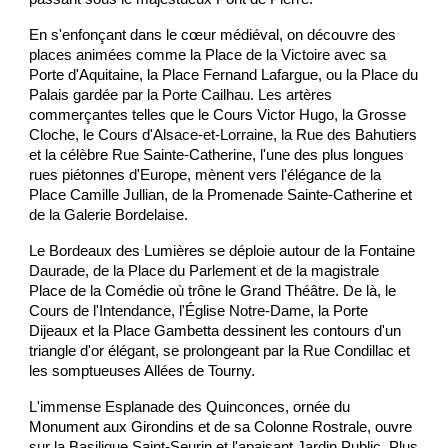
En s'enfonçant dans le cœur médiéval, on découvre des
places animées comme la Place de la Victoire avec sa
Porte d'Aquitaine, la Place Fernand Lafargue, ou la Place du
Palais gardée par la Porte Cailhau. Les artères
commerçantes telles que le Cours Victor Hugo, la Grosse
Cloche, le Cours d'Alsace-et-Lorraine, la Rue des Bahutiers
et la célèbre Rue Sainte-Catherine, l'une des plus longues
rues piétonnes d'Europe, mènent vers l'élégance de la
Place Camille Jullian, de la Promenade Sainte-Catherine et
de la Galerie Bordelaise.
Le Bordeaux des Lumières se déploie autour de la Fontaine
Daurade, de la Place du Parlement et de la magistrale
Place de la Comédie où trône le Grand Théâtre. De là, le
Cours de l'Intendance, l'Église Notre-Dame, la Porte
Dijeaux et la Place Gambetta dessinent les contours d'un
triangle d'or élégant, se prolongeant par la Rue Condillac et
les somptueuses Allées de Tourny.
L'immense Esplanade des Quinconces, ornée du
Monument aux Girondins et de sa Colonne Rostrale, ouvre
sur la Basilique Saint-Seurin et l'apaisant Jardin Public. Plus