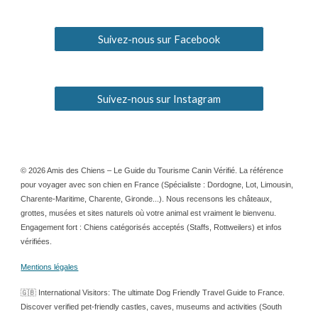
Suivez-nous sur Facebook
Suivez-nous sur Instagram
© 2026 Amis des Chiens – Le Guide du Tourisme Canin Vérifié. La référence
pour voyager avec son chien en France (Spécialiste : Dordogne, Lot, Limousin,
Charente-Maritime, Charente, Gironde...). Nous recensons les châteaux,
grottes, musées et sites naturels où votre animal est vraiment le bienvenu.
Engagement fort : Chiens catégorisés acceptés (Staffs, Rottweilers) et infos
vérifiées.
Mentions légales
🇬🇧 International Visitors: The ultimate Dog Friendly Travel Guide to France.
Discover verified pet-friendly castles, caves, museums and activities (South